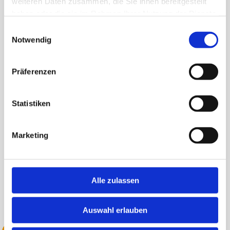
weiteren Daten zusammen, die Sie ihnen bereitgestellt
haben oder die sie im Rahmen Ihrer Nutzung der Dienste
gesammelt haben.
Einwilligungsauswahl
Maestrani fête son 170e anniversaire
Notwendig
avec un événement jubilaire à Saint-Gall.
Präferenzen
Statistiken
Marketing
Alle zulassen
Auswahl erlauben