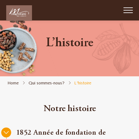
Skip
to
main
content
L’histoire
Passion
Chocolat
Suisse
1852
Home
Qui sommes-nous?
L'histoire
Qui
sommes-
nous?
Notre histoire
Durabilité
1852 Année de fondation de
Travail