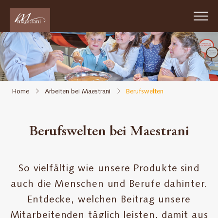
Skip
to
main
content
Passion
Chocolat
Suisse
Home
Arbeiten bei Maestrani
Berufswelten
1852
Berufswelten bei Maestrani
Über
uns
So vielfältig wie unsere Produkte sind
Nachhaltigkeit
auch die Menschen und Berufe dahinter.
Arbeiten
Entdecke, welchen Beitrag unsere
bei
Mitarbeitenden täglich leisten, damit aus