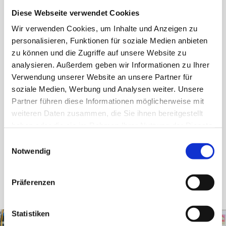
stehen sie den Mitarbeitenden mit ihrem
Diese Webseite verwendet Cookies
Fachwissen bei Störungen und technischen
Wir verwenden Cookies, um Inhalte und Anzeigen zu
Fragen zur Seite. Darüber hinaus setzen sie
personalisieren, Funktionen für soziale Medien anbieten
zu können und die Zugriffe auf unsere Website zu
laufend Optimierungen und technische
analysieren. Außerdem geben wir Informationen zu Ihrer
Verbesserungen um, steigern die Effizienz
Verwendung unserer Website an unsere Partner für
unserer Anlagen und leisten einen wichtigen
soziale Medien, Werbung und Analysen weiter. Unsere
Partner führen diese Informationen möglicherweise mit
Beitrag zur Erreichung unserer
weiteren Daten zusammen, die Sie ihnen bereitgestellt
Nachhaltigkeitsziele.
haben oder die sie im Rahmen Ihrer Nutzung der Dienste
gesammelt haben.
Einwilligungsauswahl
Notwendig
Präferenzen
Statistiken